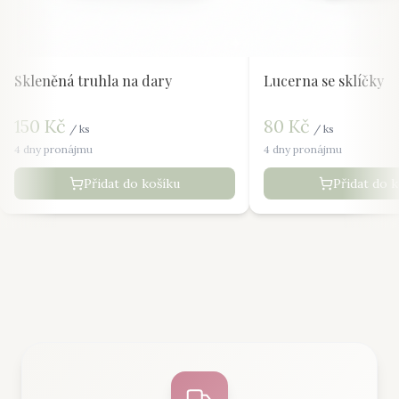
Skleněná truhla na dary
Lucerna se sklíčky
150
Kč
80
Kč
/
ks
/
ks
4 dny pronájmu
4 dny pronájmu
Přidat do košíku
Přidat do 