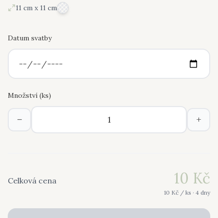
11 cm x 11 cm
Datum svatby
Množství (
ks
)
−
+
10
Kč
Celková cena
10
Kč /
ks
· 4 dny