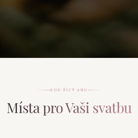
KDE ŘÍCT ANO
Místa pro Vaši svatbu
Stodola Plástovice