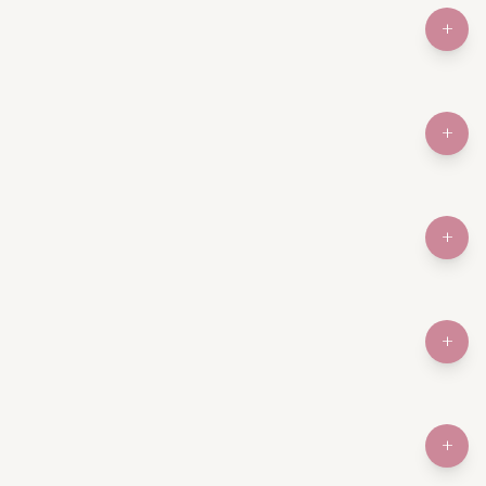
+
MOLO Lipno Resort
+
Čertovo břemeno
+
Boutique Hotel U Solné
brány
+
Aloha bar na Hluboké
+