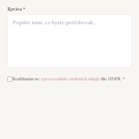
Zpráva *
Souhlasím se
zpracováním osobních údajů
dle GDPR. *
Odeslat zprávu
První konzultace je vždy zdarma.