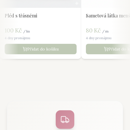
Pléd s třásněmi
Sametová látka menš
100
Kč
80
Kč
/
ks
/
m
4 dny pronájmu
4 dny pronájmu
Přidat do košíku
Přidat do 