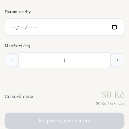
Datum svatby
Množství (
ks
)
−
+
50
Kč
Celková cena
50
Kč /
ks
· 4 dny
Nejprve vyberte datum