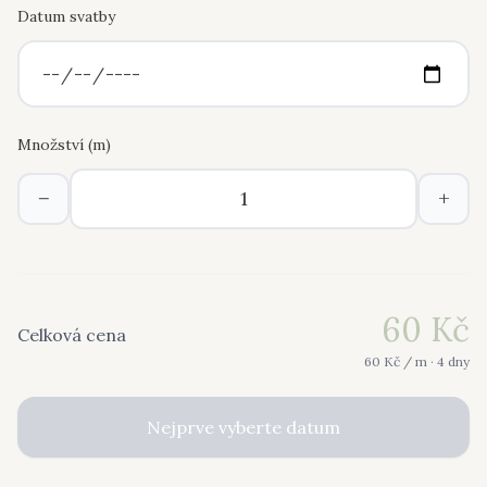
Datum svatby
Množství (
m
)
−
+
60
Kč
Celková cena
60
Kč /
m
· 4 dny
Nejprve vyberte datum