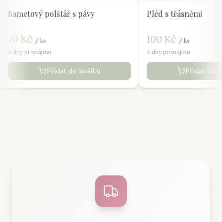
Sametový polštář s pávy
Pléd s třásněmi
70
Kč
100
Kč
/
ks
/
ks
4 dny pronájmu
4 dny pronájmu
Přidat do košíku
Přidat do 