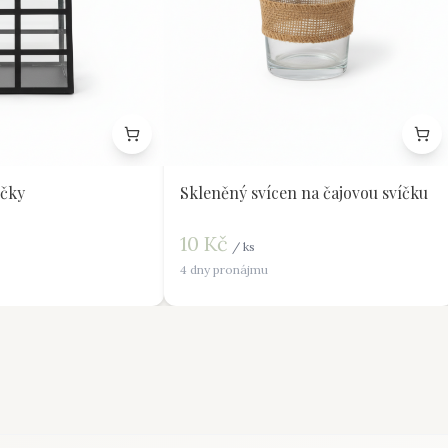
íčky
Skleněný svícen na čajovou svíčku
10
Kč
/
ks
4 dny pronájmu