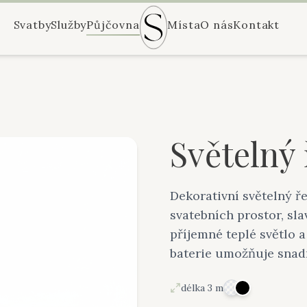
Svatby
Služby
Půjčovna
Místa
O nás
Kontakt
Světelný 
Dekorativní světelný ř
svatebních prostor, sl
příjemné teplé světlo 
baterie umožňuje snad
délka 3 m