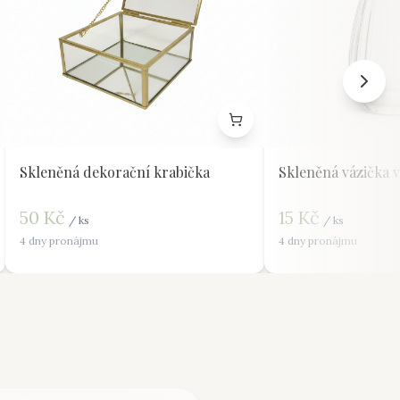
Skleněná dekorační krabička
Skleněná vázička 
50
Kč
15
Kč
/
ks
/
ks
4 dny pronájmu
4 dny pronájmu