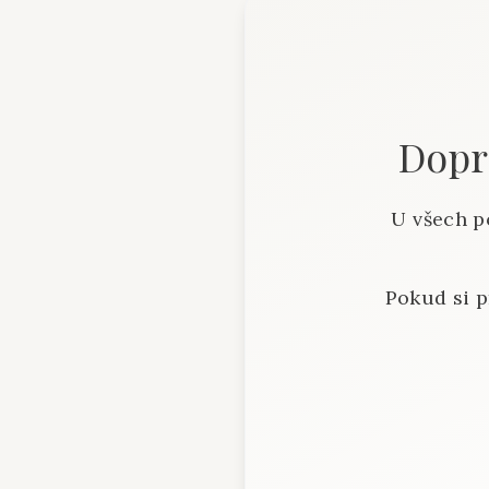
Dopra
U všech p
Pokud si p