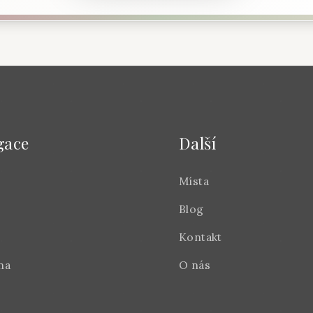
gace
Další
Místa
Blog
Kontakt
na
O nás