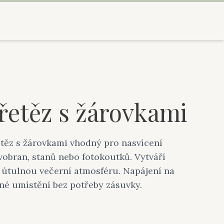
řetěz s žárovkami
etěz s žárovkami vhodný pro nasvícení
avobran, stanů nebo fotokoutků. Vytváří
a útulnou večerní atmosféru. Napájení na
né umístění bez potřeby zásuvky.