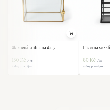
Skleněná truhla na dary
Lucerna se skl
150
Kč
80
Kč
/
ks
/
ks
4 dny pronájmu
4 dny pronájmu