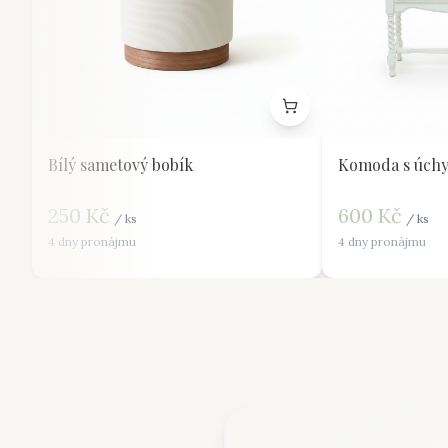
Bílý sametový bobík
Komoda s úchy
250
Kč
600
Kč
/
ks
/
ks
4 dny pronájmu
4 dny pronájmu