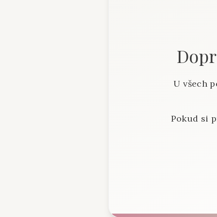
Dopra
U všech p
Pokud si p