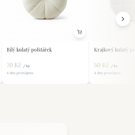
Bílý kulatý polštářek
Krajkový kulatý po
70
Kč
50
Kč
/
ks
/
ks
4 dny pronájmu
4 dny pronájmu