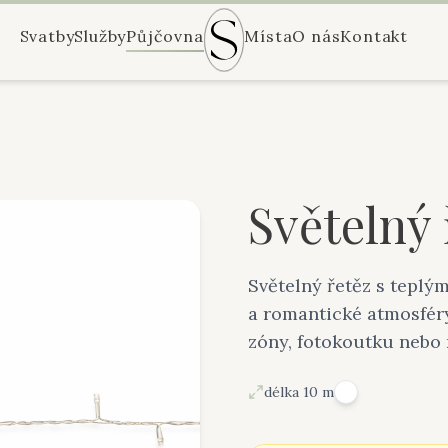
Svatby
Služby
Půjčovna
Místa
O nás
Kontakt
Světelný 
Světelný řetěz s teplý
a romantické atmosféry
zóny, fotokoutku nebo 
délka 10 m