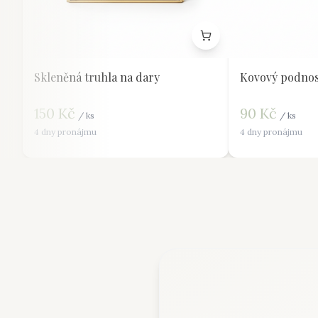
Skleněná truhla na dary
Kovový podnos
150
Kč
90
Kč
/
ks
/
ks
4 dny pronájmu
4 dny pronájmu