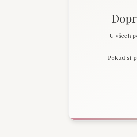
Dopra
U všech p
Pokud si p