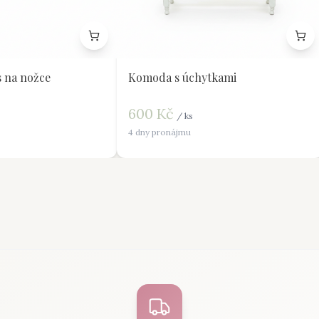
 na nožce
Komoda s úchytkami
600
Kč
/
ks
4 dny pronájmu