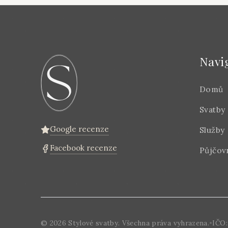
Navi
Domů
Svatby
Google recenze
Služby
Facebook recenze
Půjčov
©
2026
Stylové svatby. Všechna práva vyhrazena.
•
IČO: