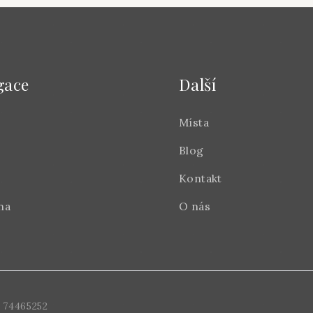
gace
Další
Místa
Blog
Kontakt
na
O nás
 74465252