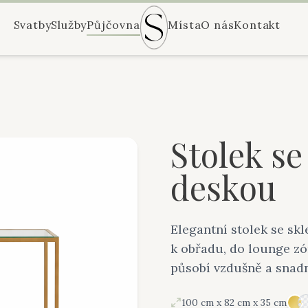
Svatby
Služby
Půjčovna
Místa
O nás
Kontakt
Stolek s
deskou
Elegantní stolek se sk
k obřadu, do lounge zó
působí vzdušně a snad
100 cm x 82 cm x 35 cm