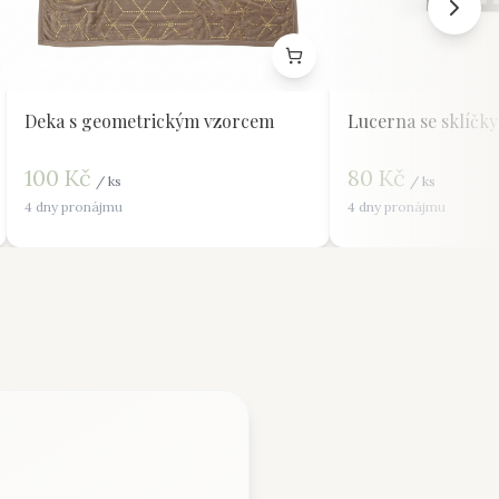
Deka s geometrickým vzorcem
Lucerna se sklíčky
100
Kč
80
Kč
/
ks
/
ks
4 dny pronájmu
4 dny pronájmu