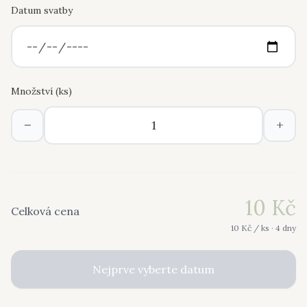
Datum svatby
Množství (
ks
)
−
+
10
Kč
Celková cena
10
Kč /
ks
· 4 dny
Nejprve vyberte datum