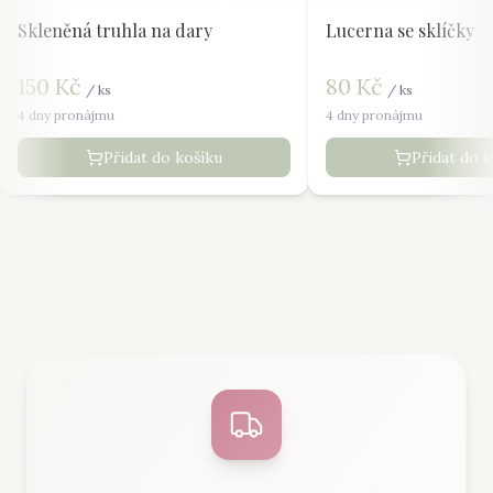
Skleněná truhla na dary
Lucerna se sklíčky
150
Kč
80
Kč
/
ks
/
ks
4 dny pronájmu
4 dny pronájmu
Přidat do košíku
Přidat do 