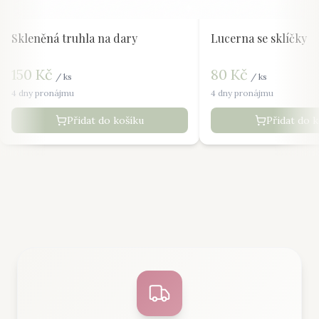
Skleněná truhla na dary
Lucerna se sklíčky
150
Kč
80
Kč
/
ks
/
ks
4 dny pronájmu
4 dny pronájmu
Přidat do košíku
Přidat do 