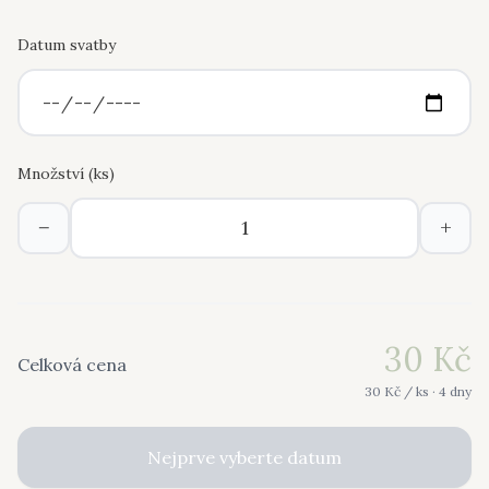
Datum svatby
Množství (
ks
)
−
+
30
Kč
Celková cena
30
Kč /
ks
· 4 dny
Nejprve vyberte datum