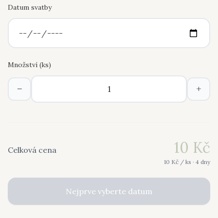
Datum svatby
Množství (
ks
)
−
+
10
Kč
Celková cena
10
Kč /
ks
· 4 dny
Nejprve vyberte datum