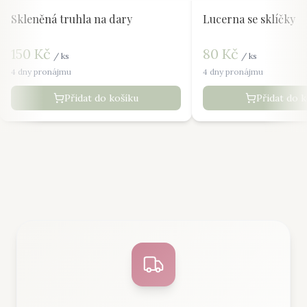
Skleněná truhla na dary
Lucerna se sklíčky
150
Kč
80
Kč
/
ks
/
ks
4 dny pronájmu
4 dny pronájmu
Přidat do košíku
Přidat do 