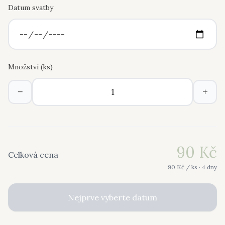
Datum svatby
Množství (
ks
)
−
+
90
Kč
Celková cena
90
Kč /
ks
· 4 dny
Nejprve vyberte datum