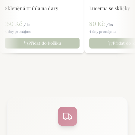
Skleněná truhla na dary
Lucerna se sklíčky
150
Kč
80
Kč
/
ks
/
ks
4 dny pronájmu
4 dny pronájmu
Přidat do košíku
Přidat do 