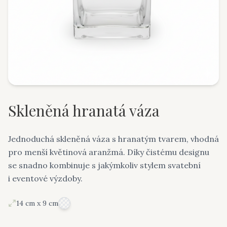
Skleněná hranatá váza
Jednoduchá skleněná váza s hranatým tvarem, vhodná
pro menší květinová aranžmá. Díky čistému designu
se snadno kombinuje s jakýmkoliv stylem svatební
i eventové výzdoby.
14 cm x 9 cm