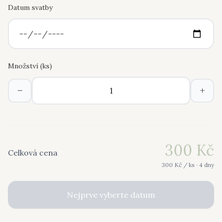
Datum svatby
Množství (
ks
)
−
+
300
Kč
Celková cena
300
Kč /
ks
· 4 dny
Nejprve vyberte datum