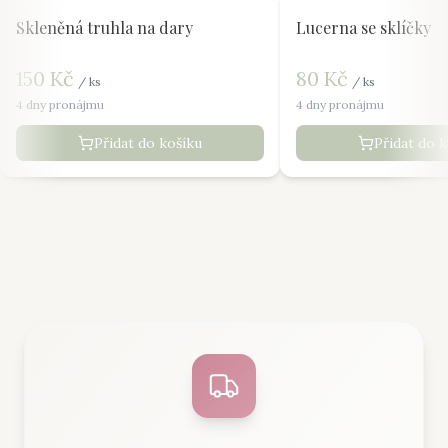
Skleněná truhla na dary
Lucerna se sklíčky
150
Kč
80
Kč
/
ks
/
ks
4 dny pronájmu
4 dny pronájmu
Přidat do košíku
Přidat do 