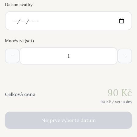
Datum svatby
Množství (
set
)
−
+
90
Kč
Celková cena
90
Kč /
set
· 4 dny
Nejprve vyberte datum