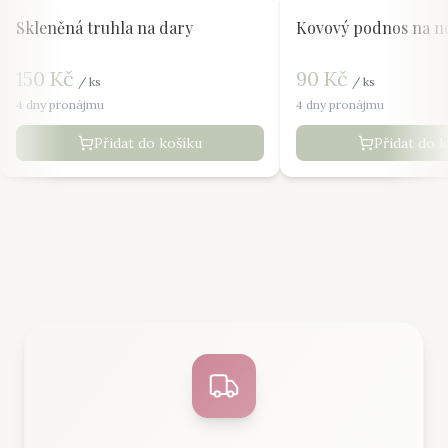
Skleněná truhla na dary
Kovový podnos na n
150
Kč
90
Kč
/
ks
/
ks
4 dny pronájmu
4 dny pronájmu
Přidat do košíku
Přidat do 