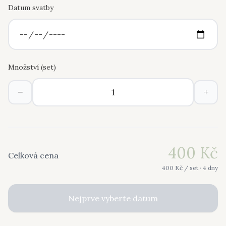
Datum svatby
Množství (
set
)
−
+
400
Kč
Celková cena
400
Kč /
set
· 4 dny
Nejprve vyberte datum