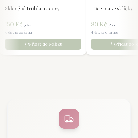
Skleněná truhla na dary
Lucerna se sklíčky
150
Kč
80
Kč
/
ks
/
ks
4 dny pronájmu
4 dny pronájmu
Přidat do košíku
Přidat do 