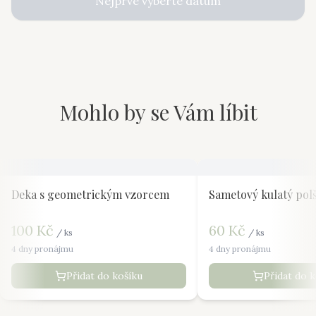
Nejprve vyberte datum
Mohlo by se Vám líbit
Deka s geometrickým vzorcem
Sametový kulatý pol
100
Kč
60
Kč
/
ks
/
ks
4 dny pronájmu
4 dny pronájmu
Přidat do košíku
Přidat do 