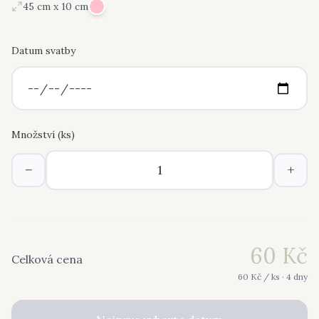
45 cm x 10 cm
Datum svatby
Množství (
ks
)
−
+
60
Kč
Celková cena
60
Kč /
ks
· 4 dny