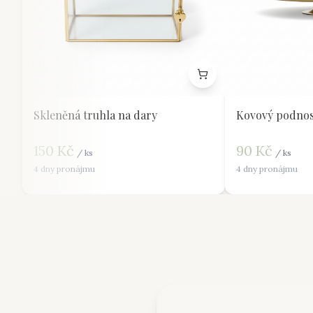
Skleněná truhla na dary
Kovový podnos
150
Kč
90
Kč
/
ks
/
ks
4 dny pronájmu
4 dny pronájmu