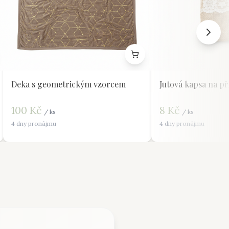
Deka s geometrickým vzorcem
Jutová kapsa na př
100
Kč
8
Kč
/
ks
/
ks
4 dny pronájmu
4 dny pronájmu