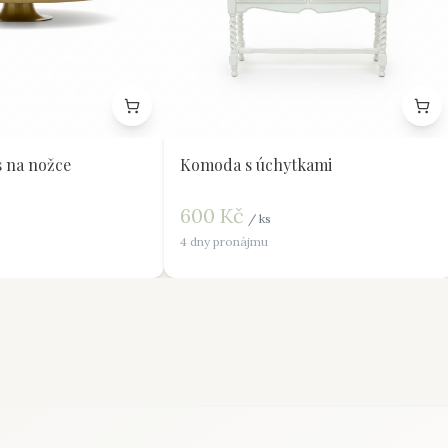
 na nožce
Komoda s úchytkami
600
Kč
/
ks
4 dny pronájmu