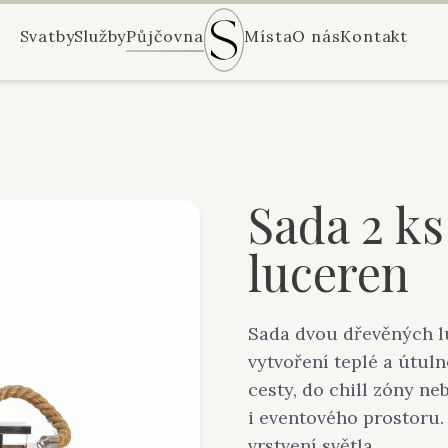
Svatby
Služby
Půjčovna
Místa
O nás
Kontakt
Sada 2 k
luceren
Sada dvou dřevěných lu
vytvoření teplé a útuln
cesty, do chill zóny ne
i eventového prostoru.
vrstvení světla.