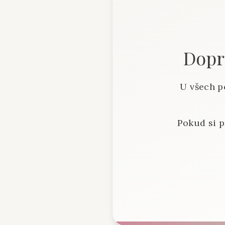
Dopra
U všech p
Pokud si p