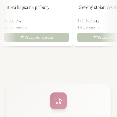
Jutová kapsa na příbory
Dřevěný stojan vyso
8
Kč
170
Kč
/
ks
/
ks
4 dny pronájmu
4 dny pronájmu
Přidat do košíku
Přidat do 