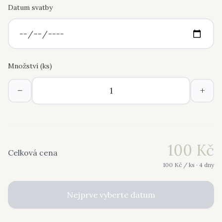
Datum svatby
Množství (
ks
)
−
+
100
Kč
Celková cena
100
Kč /
ks
· 4 dny
Nejprve vyberte datum