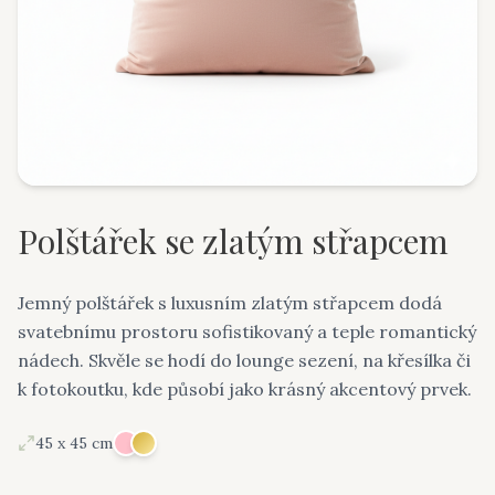
Polštářek se zlatým střapcem
Jemný polštářek s luxusním zlatým střapcem dodá
svatebnímu prostoru sofistikovaný a teple romantický
nádech. Skvěle se hodí do lounge sezení, na křesílka či
k fotokoutku, kde působí jako krásný akcentový prvek.
45 x 45 cm