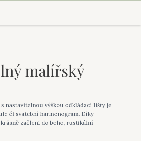
elný malířský
 s nastavitelnou výškou odkládací lišty je
dule či svatební harmonogram. Díky
krásně začlení do boho, rustikální