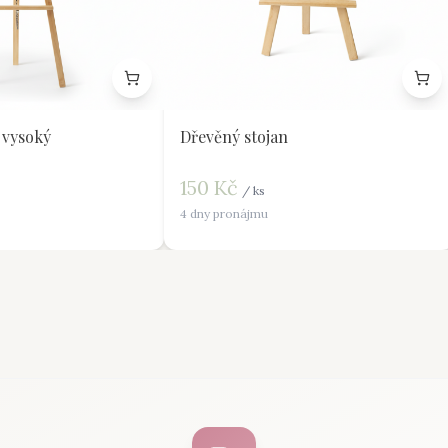
 vysoký
Dřevěný stojan
150
Kč
/
ks
4 dny pronájmu