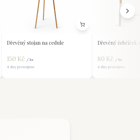
Dřevěný stojan na cedule
Dřevěný žebříček 
150
Kč
80
Kč
/
ks
/
ks
4 dny pronájmu
4 dny pronájmu