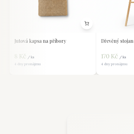
Jutová kapsa na příbory
Dřevěný stojan
8
Kč
170
Kč
/
ks
/
ks
4 dny pronájmu
4 dny pronájmu