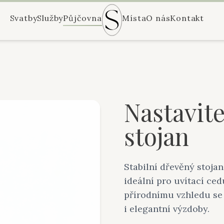
Svatby
Služby
Půjčovna
Místa
O nás
Kontakt
Nastavit
stojan
Stabilní dřevěný stojan
ideální pro uvítací ce
přírodnímu vzhledu se 
i elegantní výzdoby.