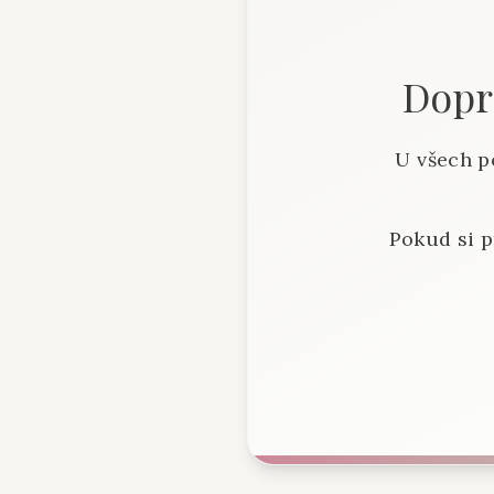
Dopra
U všech p
Pokud si p