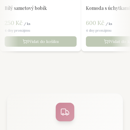
Bílý sametový bobík
Komoda s úchytkami
250
Kč
600
Kč
/
ks
/
ks
4 dny pronájmu
4 dny pronájmu
Přidat do košíku
Přidat do 