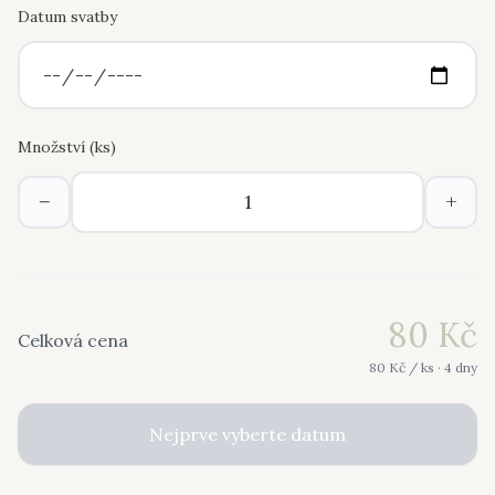
Datum svatby
Množství (
ks
)
−
+
80
Kč
Celková cena
80
Kč /
ks
· 4 dny
Nejprve vyberte datum