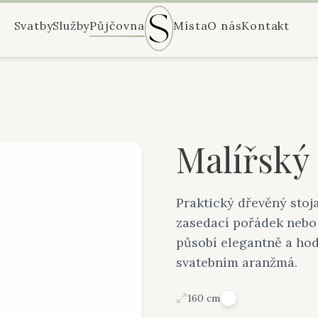
Svatby
Služby
Půjčovna
Místa
O nás
Kontakt
Malířský 
Praktický dřevěný stoja
zasedací pořádek nebo 
působí elegantně a hod
svatebním aranžmá.
160 cm