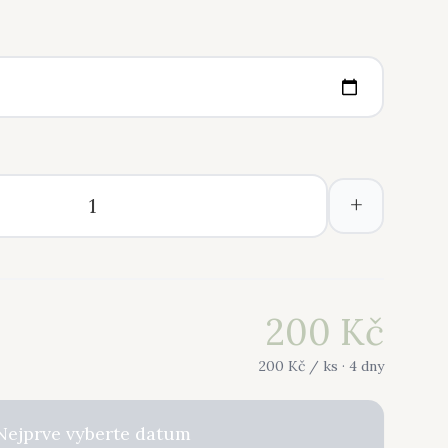
+
200
Kč
200
Kč /
ks
· 4 dny
Nejprve vyberte datum