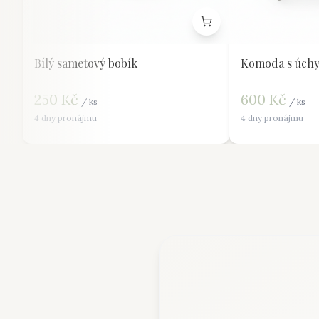
Bílý sametový bobík
Komoda s úchy
250
Kč
600
Kč
/
ks
/
ks
4 dny pronájmu
4 dny pronájmu