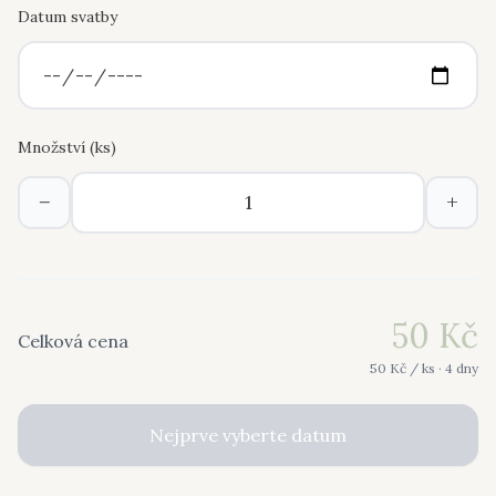
Datum svatby
Množství (
ks
)
−
+
50
Kč
Celková cena
50
Kč /
ks
· 4 dny
Nejprve vyberte datum