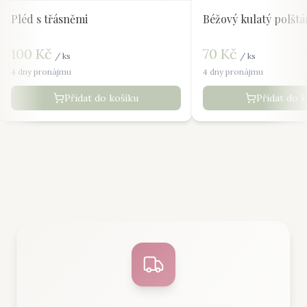
Pléd s třásněmi
Béžový kulatý polštá
100
Kč
70
Kč
/
ks
/
ks
4 dny pronájmu
4 dny pronájmu
Přidat do košíku
Přidat do 