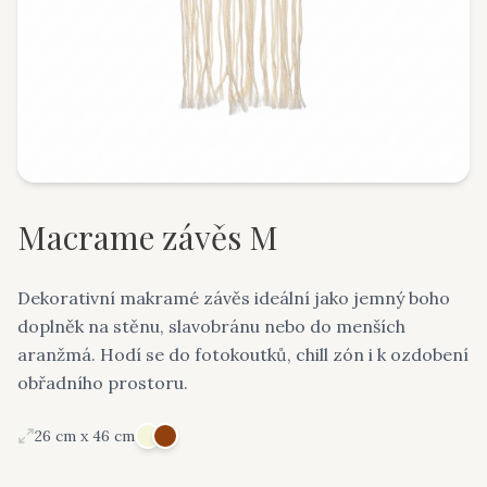
Macrame závěs M
Dekorativní makramé závěs ideální jako jemný boho
doplněk na stěnu, slavobránu nebo do menších
aranžmá. Hodí se do fotokoutků, chill zón i k ozdobení
obřadního prostoru.
26 cm x 46 cm