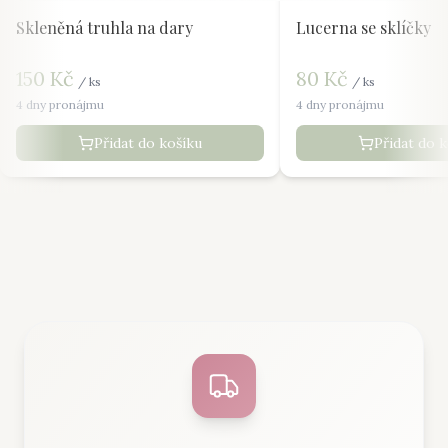
Skleněná truhla na dary
Lucerna se sklíčky
150
Kč
80
Kč
/
ks
/
ks
4 dny pronájmu
4 dny pronájmu
Přidat do košíku
Přidat do 