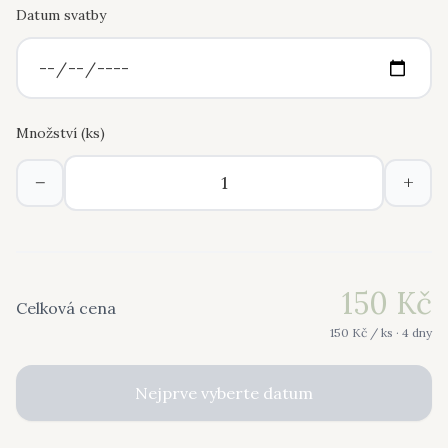
Datum svatby
Množství (
ks
)
−
+
150
Kč
Celková cena
150
Kč /
ks
· 4 dny
Nejprve vyberte datum