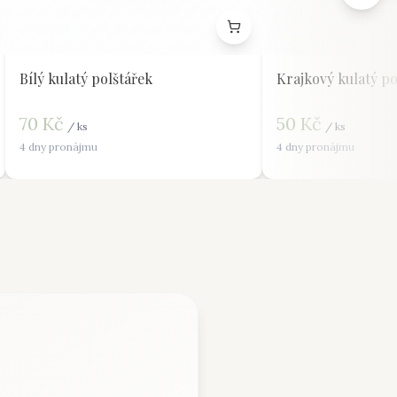
Bílý kulatý polštářek
Krajkový kulatý po
70
Kč
50
Kč
/
ks
/
ks
4 dny pronájmu
4 dny pronájmu