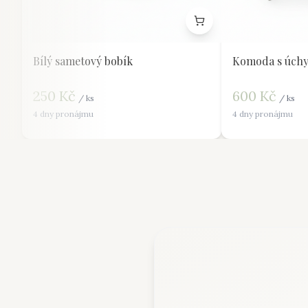
Bílý sametový bobík
Komoda s úchy
250
Kč
600
Kč
/
ks
/
ks
4 dny pronájmu
4 dny pronájmu