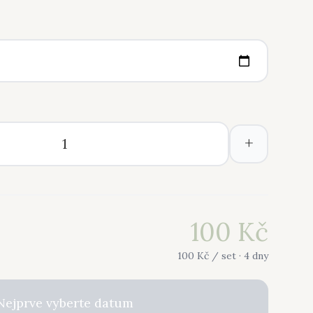
+
100
Kč
100
Kč /
set
· 4 dny
Nejprve vyberte datum