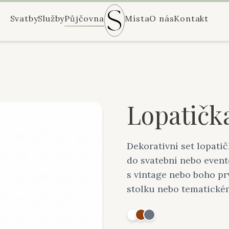
Svatby
Služby
Půjčovna
Místa
O nás
Kontakt
Lopatičk
Dekorativní set lopati
do svatební nebo event
s vintage nebo boho pr
stolku nebo tematické