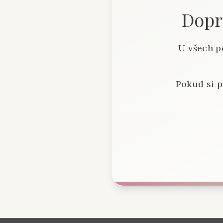
Dopra
U všech p
Pokud si p