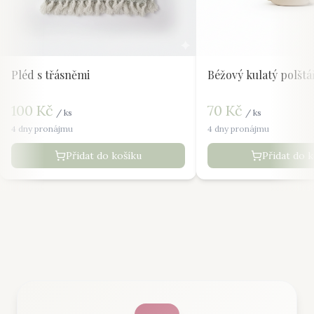
Pléd s třásněmi
Béžový kulatý polštá
100
Kč
70
Kč
/
ks
/
ks
4 dny pronájmu
4 dny pronájmu
Přidat do košíku
Přidat do 