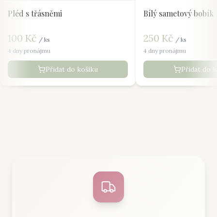
Pléd s třásněmi
Bílý sametový bobík
100
Kč
250
Kč
/
ks
/
ks
4 dny pronájmu
4 dny pronájmu
Přidat do košíku
Přidat do 