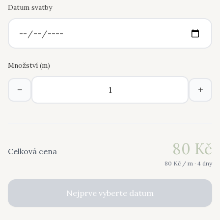
Datum svatby
Množství (
m
)
−
+
80
Kč
Celková cena
80
Kč /
m
· 4 dny
Nejprve vyberte datum