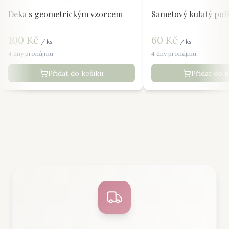
Deka s geometrickým vzorcem
Sametový kulatý pol
100
Kč
60
Kč
/
ks
/
ks
4 dny pronájmu
4 dny pronájmu
Přidat do košíku
Přidat do 