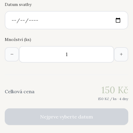
Datum svatby
Množství (
ks
)
−
+
150
Kč
Celková cena
150
Kč /
ks
· 4 dny
Nejprve vyberte datum