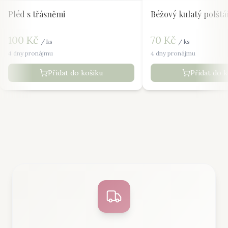
Pléd s třásněmi
Béžový kulatý polštá
100
Kč
70
Kč
/
ks
/
ks
4 dny pronájmu
4 dny pronájmu
Přidat do košíku
Přidat do 