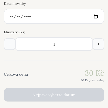
Datum svatby
Množství (
ks
)
−
+
30
Kč
Celková cena
30
Kč /
ks
· 4 dny
Nejprve vyberte datum