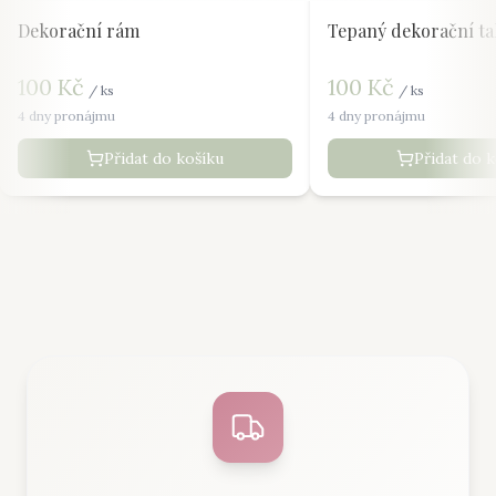
Dekorační rám
Tepaný dekorační tal
100
Kč
100
Kč
/
ks
/
ks
4 dny pronájmu
4 dny pronájmu
Přidat do košíku
Přidat do 