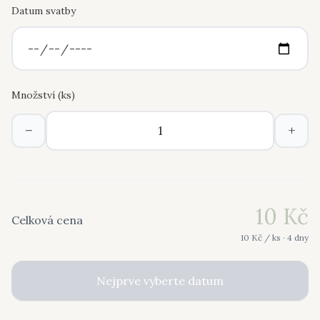
Datum svatby
Množství (
ks
)
−
+
10
Kč
Celková cena
10
Kč /
ks
· 4 dny
Nejprve vyberte datum