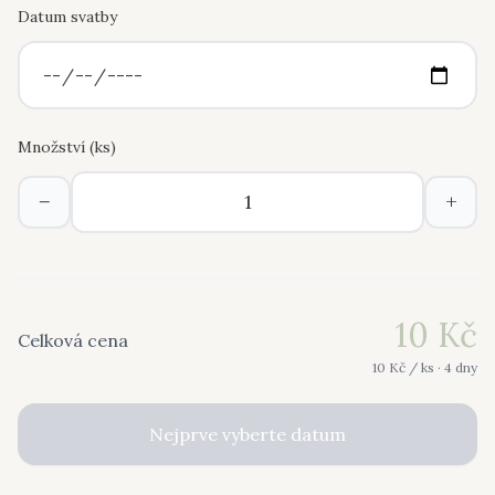
Datum svatby
Množství (
ks
)
−
+
10
Kč
Celková cena
10
Kč /
ks
· 4 dny
Nejprve vyberte datum