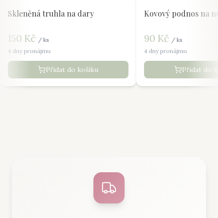
Skleněná truhla na dary
Kovový podnos na n
150
Kč
90
Kč
/
ks
/
ks
4 dny pronájmu
4 dny pronájmu
Přidat do košíku
Přidat do 