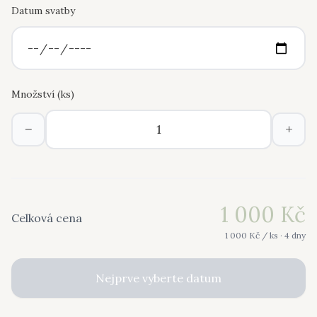
Datum svatby
Množství (
ks
)
−
+
1 000
Kč
Celková cena
1 000
Kč /
ks
· 4 dny
Nejprve vyberte datum