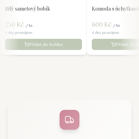
Bílý sametový bobík
Komoda s úchytkami
250
Kč
600
Kč
/
ks
/
ks
4 dny pronájmu
4 dny pronájmu
Přidat do košíku
Přidat do 