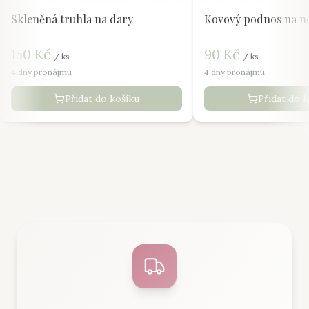
Skleněná truhla na dary
Kovový podnos na n
150
Kč
90
Kč
/
ks
/
ks
4 dny pronájmu
4 dny pronájmu
Přidat do košíku
Přidat do 