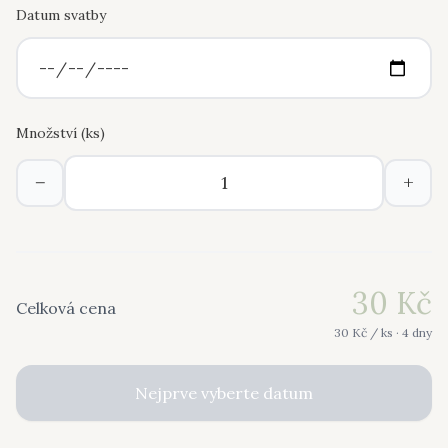
Datum svatby
Množství (
ks
)
−
+
30
Kč
Celková cena
30
Kč /
ks
· 4 dny
Nejprve vyberte datum