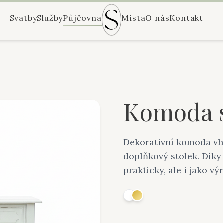
Svatby
Služby
Půjčovna
Místa
O nás
Kontakt
Komoda 
Dekorativní komoda vho
doplňkový stolek. Díky
prakticky, ale i jako vý