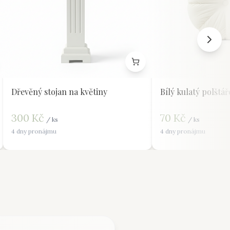
Dřevěný stojan na květiny
Bílý kulatý polštář
300
Kč
70
Kč
/
ks
/
ks
4 dny pronájmu
4 dny pronájmu