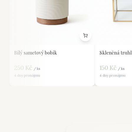
Bílý sametový bobík
Skleněná truhl
250
Kč
150
Kč
/
ks
/
ks
4 dny pronájmu
4 dny pronájmu