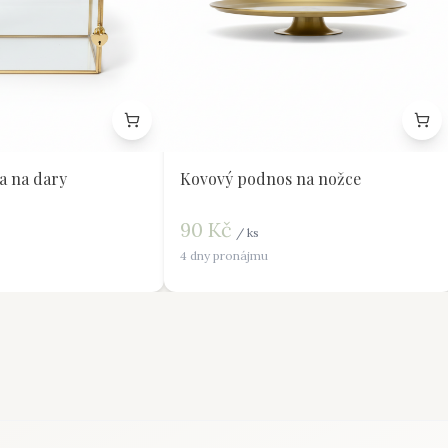
a na dary
Kovový podnos na nožce
90
Kč
/
ks
4 dny pronájmu