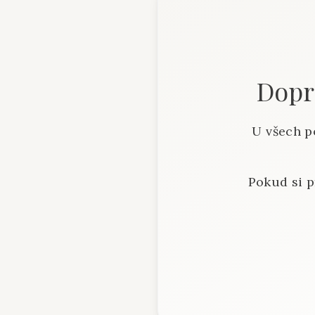
Dopra
U všech p
Pokud si p