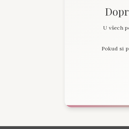
Dopra
U všech p
Pokud si p