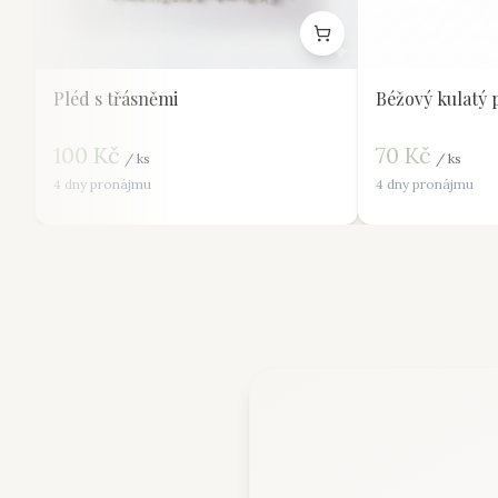
Pléd s třásněmi
Béžový kulatý 
100
Kč
70
Kč
/
ks
/
ks
4 dny pronájmu
4 dny pronájmu