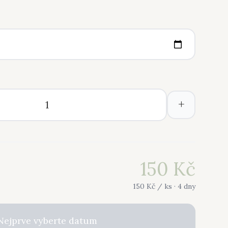
+
150
Kč
150
Kč /
ks
· 4 dny
Nejprve vyberte datum