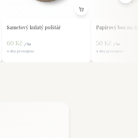
Sametový kulatý polštář
Papírový box na d
60
Kč
50
Kč
/
ks
/
ks
4 dny pronájmu
4 dny pronájmu