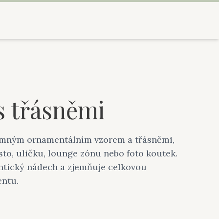
s třásněmi
emným ornamentálním vzorem a třásněmi,
to, uličku, lounge zónu nebo foto koutek.
tický nádech a zjemňuje celkovou
entu.