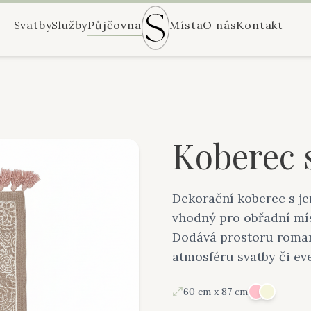
Svatby
Služby
Půjčovna
Místa
O nás
Kontakt
Koberec 
Dekorační koberec s j
vhodný pro obřadní mís
Dodává prostoru roman
atmosféru svatby či ev
60 cm x 87 cm