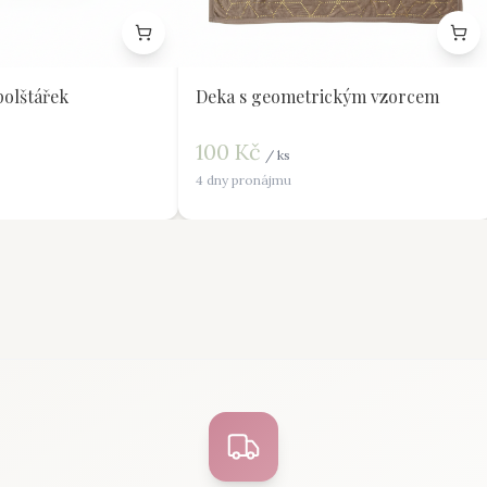
polštářek
Deka s geometrickým vzorcem
100
Kč
/
ks
4 dny pronájmu