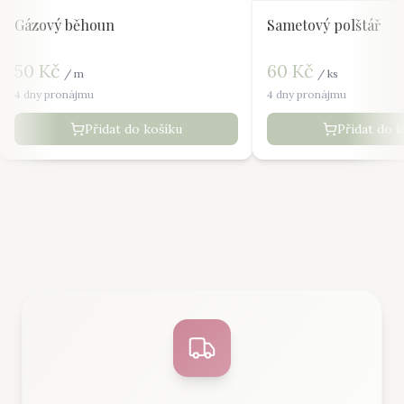
Gázový běhoun
Sametový polštář
50
Kč
60
Kč
/
m
/
ks
4 dny pronájmu
4 dny pronájmu
Přidat do košíku
Přidat do 