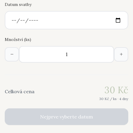
Datum svatby
Množství (
ks
)
−
+
30
Kč
Celková cena
30
Kč /
ks
· 4 dny
Nejprve vyberte datum