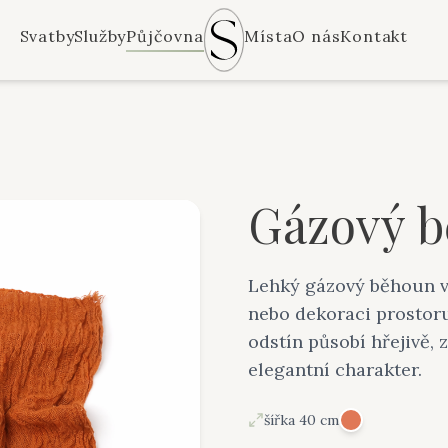
Svatby
Služby
Půjčovna
Místa
O nás
Kontakt
Gázový 
Lehký gázový běhoun vh
nebo dekoraci prostoru
odstín působí hřejivě, 
elegantní charakter.
šířka 40 cm