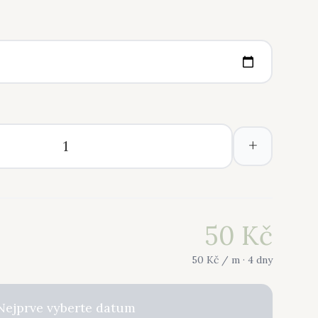
+
50
Kč
50
Kč /
m
· 4 dny
Nejprve vyberte datum