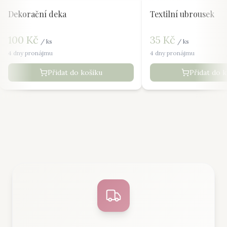
Dekorační deka
Textilní ubrousek
100
Kč
35
Kč
/
ks
/
ks
4 dny pronájmu
4 dny pronájmu
Přidat do košíku
Přidat do 