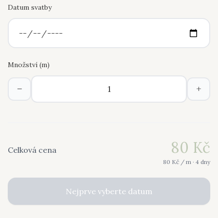
Datum svatby
Množství (
m
)
−
+
80
Kč
Celková cena
80
Kč /
m
· 4 dny
Nejprve vyberte datum