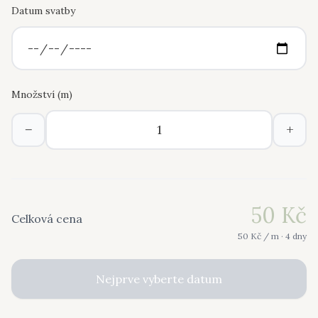
Datum svatby
Množství (
m
)
−
+
50
Kč
Celková cena
50
Kč /
m
· 4 dny
Nejprve vyberte datum