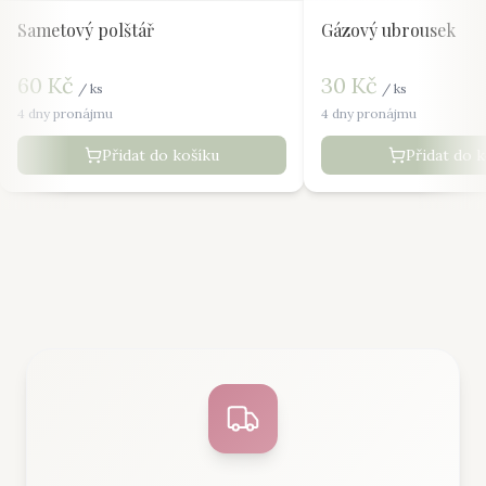
Sametový polštář
Gázový ubrousek
60
Kč
30
Kč
/
ks
/
ks
4 dny pronájmu
4 dny pronájmu
Přidat do košíku
Přidat do 