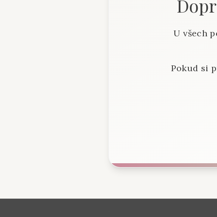
Dopra
U všech p
Pokud si p