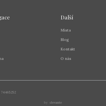
gace
Další
Místa
Blog
Kontakt
na
O nás
 74465252
by
clevante