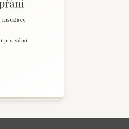
 přání
 instalace
i je s Vámi