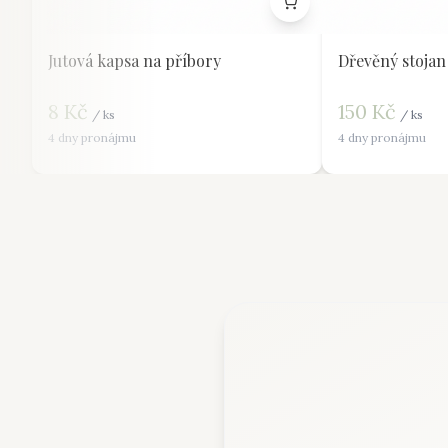
Jutová kapsa na příbory
Dřevěný stojan
8
Kč
150
Kč
/
ks
/
ks
4 dny pronájmu
4 dny pronájmu