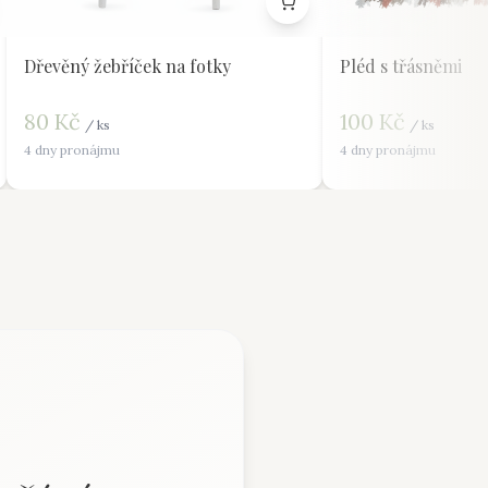
Dřevěný žebříček na fotky
Pléd s třásněmi
80
Kč
100
Kč
/
ks
/
ks
4 dny pronájmu
4 dny pronájmu