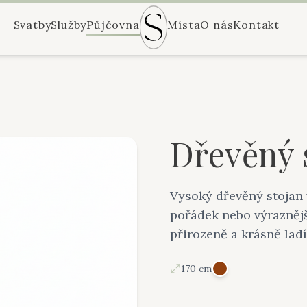
Svatby
Služby
Půjčovna
Místa
O nás
Kontakt
Dřevěný 
Vysoký dřevěný stojan 
pořádek nebo výraznějš
přirozeně a krásně ladí
170 cm