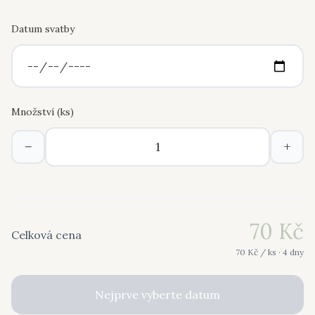
Datum svatby
Množství (
ks
)
−
+
70
Kč
Celková cena
70
Kč /
ks
· 4 dny
Nejprve vyberte datum