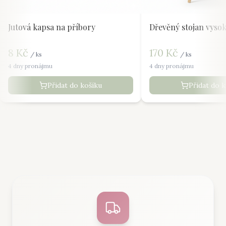
Jutová kapsa na příbory
Dřevěný stojan vyso
8
Kč
170
Kč
/
ks
/
ks
4 dny pronájmu
4 dny pronájmu
Přidat do košíku
Přidat do 