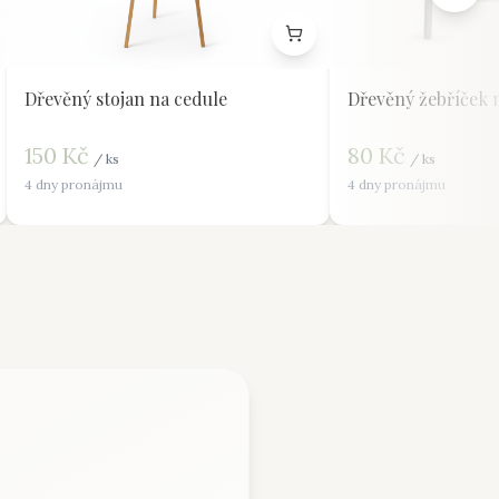
Dřevěný stojan na cedule
Dřevěný žebříček 
150
Kč
80
Kč
/
ks
/
ks
4 dny pronájmu
4 dny pronájmu