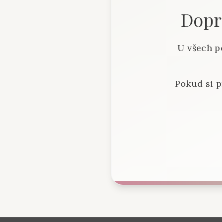
Dopra
U všech p
Pokud si p