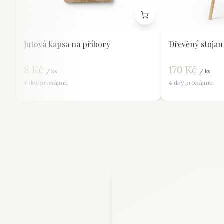
Jutová kapsa na příbory
Dřevěný stojan
8
Kč
170
Kč
/
ks
/
ks
4 dny pronájmu
4 dny pronájmu