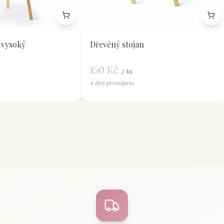
 vysoký
Dřevěný stojan
150
Kč
/
ks
4 dny pronájmu