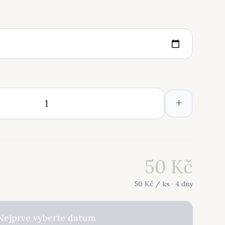
+
50
Kč
50
Kč /
ks
· 4 dny
Nejprve vyberte datum