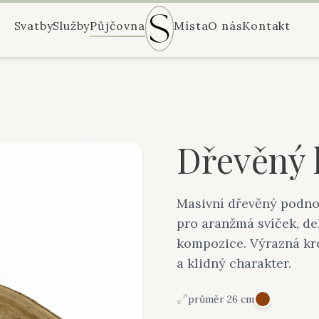
Svatby
Služby
Půjčovna
Místa
O nás
Kontakt
Dřevěný 
Masivní dřevěný podno
pro aranžmá svíček, d
kompozice. Výrazná kr
a klidný charakter.
průměr 26 cm