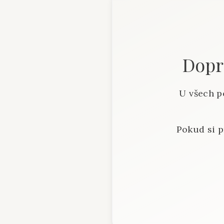
Dopra
U všech p
Pokud si p