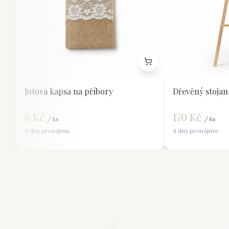
Jutová kapsa na příbory
Dřevěný stojan
8
Kč
170
Kč
/
ks
/
ks
4 dny pronájmu
4 dny pronájmu