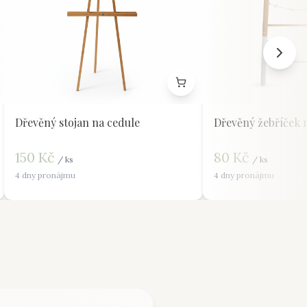
Dřevěný stojan na cedule
Dřevěný žebříček 
150
Kč
80
Kč
/
ks
/
ks
4 dny pronájmu
4 dny pronájmu