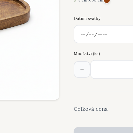
3 cm x 30 cm
Datum svatby
Množství (
ks
)
−
Celková cena