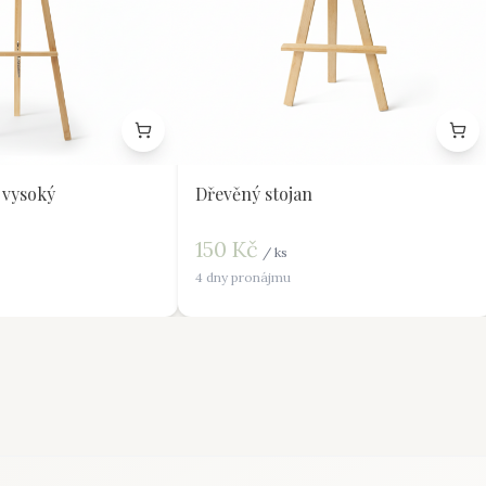
 vysoký
Dřevěný stojan
150
Kč
/
ks
4 dny pronájmu