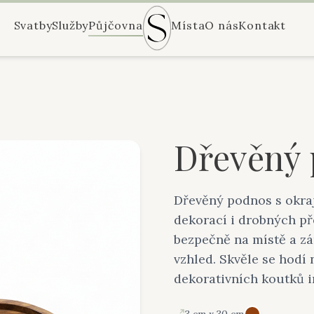
Svatby
Služby
Půjčovna
Místa
O nás
Kontakt
Dřevěný 
Dřevěný podnos s okraj
dekorací i drobných př
bezpečně na místě a z
vzhled. Skvěle se hodí 
dekorativních koutků i