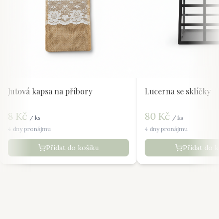
Jutová kapsa na příbory
Lucerna se sklíčky
8
Kč
80
Kč
/
ks
/
ks
4 dny pronájmu
4 dny pronájmu
Přidat do košíku
Přidat do 