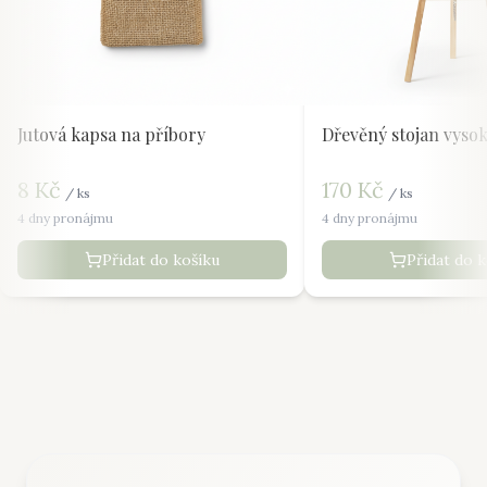
Jutová kapsa na příbory
Dřevěný stojan vyso
8
Kč
170
Kč
/
ks
/
ks
4 dny pronájmu
4 dny pronájmu
Přidat do košíku
Přidat do 