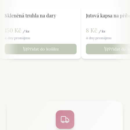
Skleněná truhla na dary
Jutová kapsa na příb
150
Kč
8
Kč
/
ks
/
ks
4 dny pronájmu
4 dny pronájmu
Přidat do košíku
Přidat do 