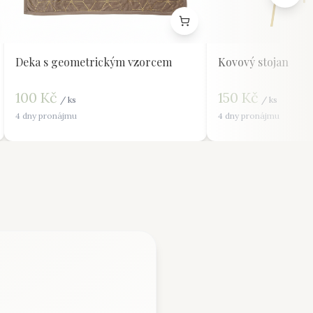
Deka s geometrickým vzorcem
Kovový stojan
100
Kč
150
Kč
/
ks
/
ks
4 dny pronájmu
4 dny pronájmu