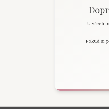
Dopra
U všech p
Pokud si p