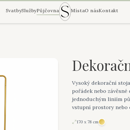
Svatby
Služby
Půjčovna
Místa
O nás
Kontakt
Dekoračn
Vysoký dekorační stojan
pořádek nebo závěsné d
jednoduchým liniím půs
vstupní prostory nebo 
170 x 78 cm