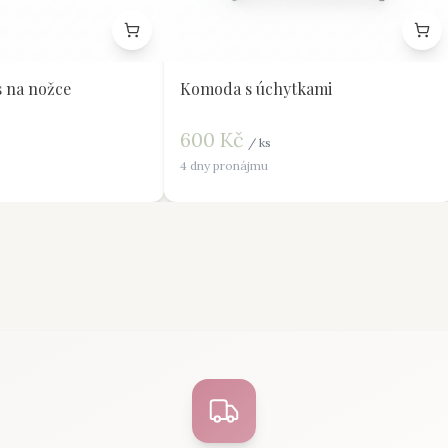
 na nožce
Komoda s úchytkami
600
Kč
/
ks
4 dny pronájmu