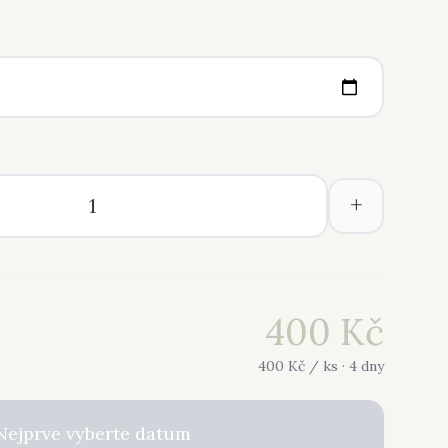
+
400
Kč
400
Kč /
ks
· 4 dny
Nejprve vyberte datum