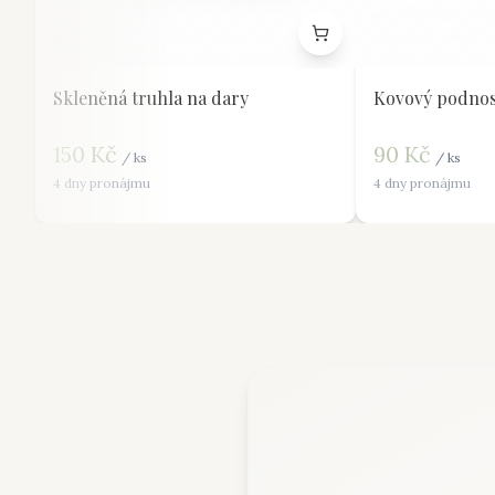
Skleněná truhla na dary
Kovový podnos
150
Kč
90
Kč
/
ks
/
ks
4 dny pronájmu
4 dny pronájmu