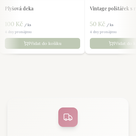
Plyšová deka
Vintage polštářek s 
100
Kč
50
Kč
/
ks
/
ks
4 dny pronájmu
4 dny pronájmu
Přidat do košíku
Přidat do 