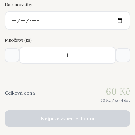
Datum svatby
Množství (
ks
)
−
+
60
Kč
Celková cena
60
Kč /
ks
· 4 dny
Nejprve vyberte datum