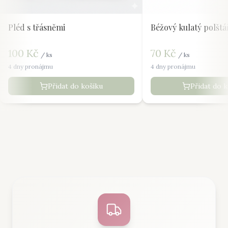
Pléd s třásněmi
Béžový kulatý polštá
100
Kč
70
Kč
/
ks
/
ks
4 dny pronájmu
4 dny pronájmu
Přidat do košíku
Přidat do 