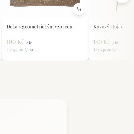
Deka s geometrickým vzorcem
Kovový stojan
100
Kč
150
Kč
/
ks
/
ks
4 dny pronájmu
4 dny pronájmu