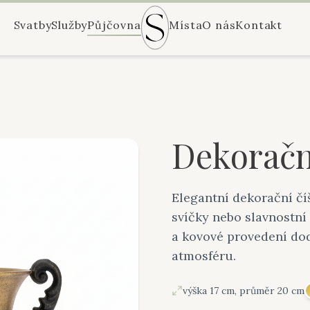
Svatby
Služby
Půjčovna
Místa
O nás
Kontakt
Dekorační
Elegantní dekorační čí
svíčky nebo slavnostní
a kovové provedení do
atmosféru.
výška 17 cm, průměr 20 cm