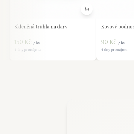
Skleněná truhla na dary
Kovový podnos
150
Kč
90
Kč
/
ks
/
ks
4 dny pronájmu
4 dny pronájmu