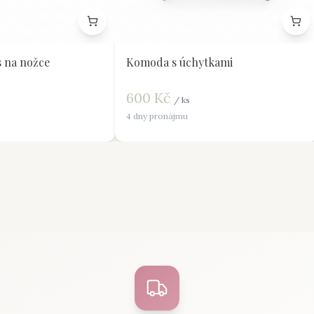
 na nožce
Komoda s úchytkami
600
Kč
/
ks
4 dny pronájmu