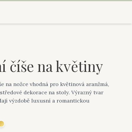
 číše na květiny
še na nožce vhodná pro květinová aranžmá,
 středové dekorace na stoly. Výrazný tvar
dají výzdobě luxusní a romantickou