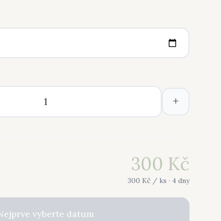
+
300
Kč
300
Kč /
ks
· 4 dny
Nejprve vyberte datum