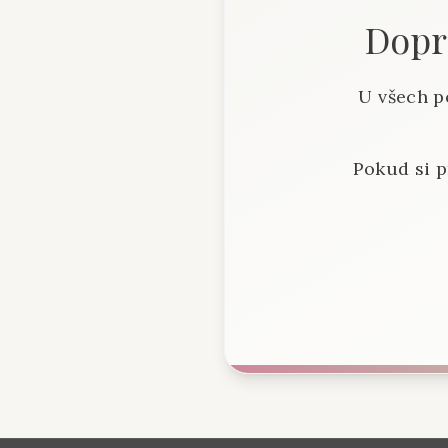
Dopra
U všech p
Pokud si p